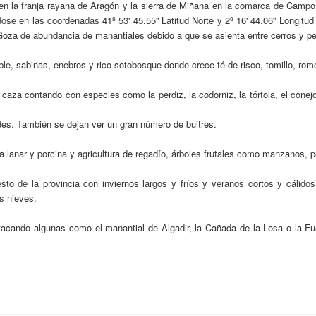
 en la franja rayana de Aragón y la sierra de Miñana en la comarca de Cam
dose en las coordenadas 41º 53' 45.55'' Latitud Norte y 2º 16' 44.06'' Longit
oza de abundancia de manantiales debido a que se asienta entre cerros y pe
e, sabinas, enebros y rico sotobosque donde crece té de risco, tomillo, rom
za contando con especies como la perdiz, la codorniz, la tórtola, el conejo,
des. También se dejan ver un gran número de buitres.
 lanar y porcina y agricultura de regadío, árboles frutales como manzanos, 
sto de la provincia con inviernos largos y fríos y veranos cortos y cáli
s nieves.
acando algunas como el manantial de Algadir, la Cañada de la Losa o la Fu