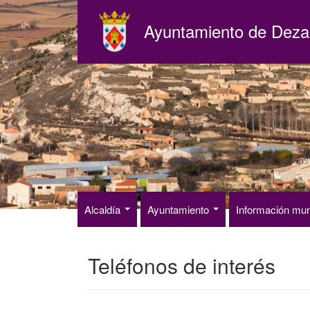
Pasar
al
Ayuntamiento de Deza
contenido
principal
Alcaldía
Ayuntamiento
Información mun
Teléfonos de interés