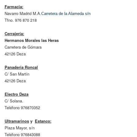
Farmacia:
Navarro Madrid M.A.
Carretera de la Alameda s/n
Tfno. 976 870 218
Cerrajería:
Hermanos Morales las Heras
Carretera de Gómara
42126 Deza
Panadería Roncal
C/ San Martín
42126 Deza
Electro Deza
C/ Solana.
Teléfono 976870352
Ultramarinos
y
Estanco:
Plaza Mayor, s/n
Teléfono 976843088